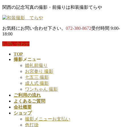
コ
ナ
関西の記念写真の撮影・前撮りは和装撮影てらや
ン
ビ
テ
ゲ
ン
ー
お気軽にお問い合わせ下さい。
072-380-8672
受付時間 9:00-
ツ
シ
18:00
に
ョ
移
ン
お問い合わせ
動
に
TOP
移
撮影メニュー
動
婚礼前撮り
お宮参り 撮影
七五三 撮影
成人式 撮影
ワンちゃん 撮影
ご利用の流れ
よくあるご質問
会社概要
ショップ
撮影メニューお支払い
色打掛