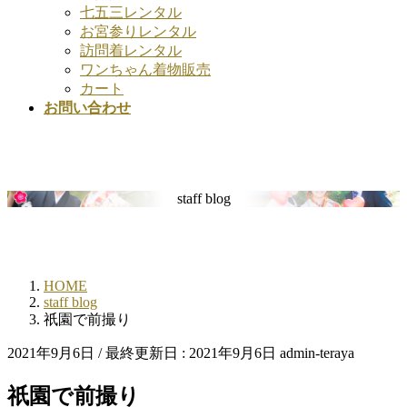
七五三レンタル
お宮参りレンタル
訪問着レンタル
ワンちゃん着物販売
カート
お問い合わせ
staff blog
HOME
staff blog
祇園で前撮り
2021年9月6日
/ 最終更新日 :
2021年9月6日
admin-teraya
祇園で前撮り