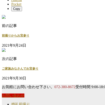
Pocket
Copy
前の記事
前撮りからお宮参り
2021年9月24日
次の記事
ご家族みなさんでお宮参り
2021年9月30日
お気軽にお問い合わせ下さい。
072-380-8672
受付時間 9:00-18:
お問い合わせ
婚礼前撮り