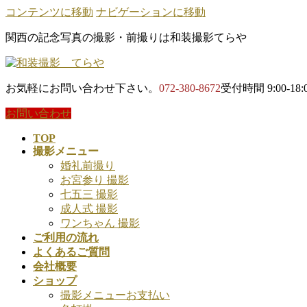
コンテンツに移動
ナビゲーションに移動
関西の記念写真の撮影・前撮りは和装撮影てらや
お気軽にお問い合わせ下さい。
072-380-8672
受付時間 9:00-18:
お問い合わせ
TOP
撮影メニュー
婚礼前撮り
お宮参り 撮影
七五三 撮影
成人式 撮影
ワンちゃん 撮影
ご利用の流れ
よくあるご質問
会社概要
ショップ
撮影メニューお支払い