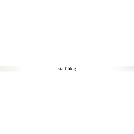
staff blog