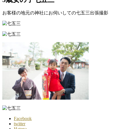
お客様の地元の神社にお伺いしての七五三出張撮影
Facebook
twitter
Hatena