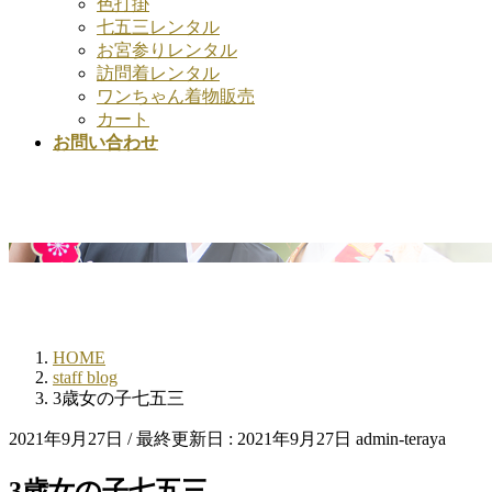
色打掛
七五三レンタル
お宮参りレンタル
訪問着レンタル
ワンちゃん着物販売
カート
お問い合わせ
HOME
staff blog
3歳女の子七五三
2021年9月27日
/ 最終更新日 :
2021年9月27日
admin-teraya
3歳女の子七五三