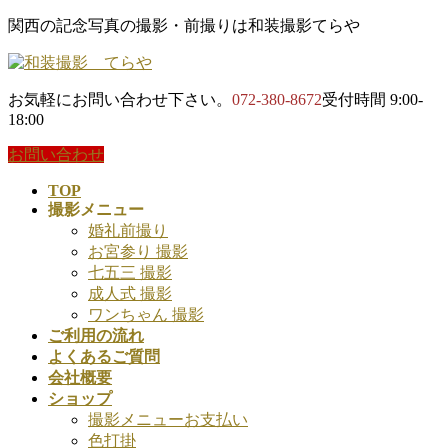
コ
ナ
関西の記念写真の撮影・前撮りは和装撮影てらや
ン
ビ
テ
ゲ
ン
ー
お気軽にお問い合わせ下さい。
072-380-8672
受付時間 9:00-
ツ
シ
18:00
に
ョ
移
ン
お問い合わせ
動
に
TOP
移
撮影メニュー
動
婚礼前撮り
お宮参り 撮影
七五三 撮影
成人式 撮影
ワンちゃん 撮影
ご利用の流れ
よくあるご質問
会社概要
ショップ
撮影メニューお支払い
色打掛