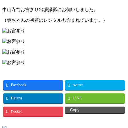
中山寺でお宮参り出張撮影にお伺いしました。
（赤ちゃんの初着のレンタルも含まれています。）
Facebook
twitter
Hatena
LINE
Copy
Pocket