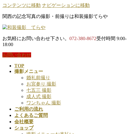
コンテンツに移動
ナビゲーションに移動
関西の記念写真の撮影・前撮りは和装撮影てらや
お気軽にお問い合わせ下さい。
072-380-8672
受付時間 9:00-
18:00
お問い合わせ
TOP
撮影メニュー
婚礼前撮り
お宮参り 撮影
七五三 撮影
成人式 撮影
ワンちゃん 撮影
ご利用の流れ
よくあるご質問
会社概要
ショップ