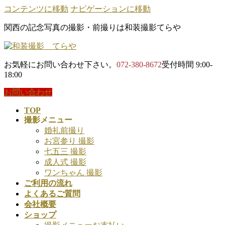
コンテンツに移動
ナビゲーションに移動
関西の記念写真の撮影・前撮りは和装撮影てらや
お気軽にお問い合わせ下さい。
072-380-8672
受付時間 9:00-
18:00
お問い合わせ
TOP
撮影メニュー
婚礼前撮り
お宮参り 撮影
七五三 撮影
成人式 撮影
ワンちゃん 撮影
ご利用の流れ
よくあるご質問
会社概要
ショップ