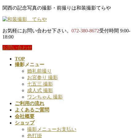
コ
ナ
関西の記念写真の撮影・前撮りは和装撮影てらや
ン
ビ
テ
ゲ
ン
ー
お気軽にお問い合わせ下さい。
072-380-8672
受付時間 9:00-
ツ
シ
18:00
に
ョ
移
ン
お問い合わせ
動
に
TOP
移
撮影メニュー
動
婚礼前撮り
お宮参り 撮影
七五三 撮影
成人式 撮影
ワンちゃん 撮影
ご利用の流れ
よくあるご質問
会社概要
ショップ
撮影メニューお支払い
色打掛