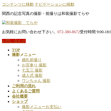
コンテンツに移動
ナビゲーションに移動
関西の記念写真の撮影・前撮りは和装撮影てらや
お気軽にお問い合わせ下さい。
072-380-8672
受付時間 9:00-18:
お問い合わせ
TOP
撮影メニュー
婚礼前撮り
お宮参り 撮影
七五三 撮影
成人式 撮影
ワンちゃん 撮影
ご利用の流れ
よくあるご質問
会社概要
ショップ
撮影メニューお支払い