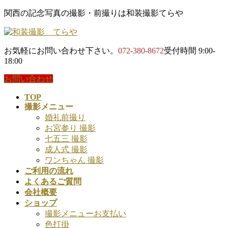
コ
ナ
関西の記念写真の撮影・前撮りは和装撮影てらや
ン
ビ
テ
ゲ
ン
ー
お気軽にお問い合わせ下さい。
072-380-8672
受付時間 9:00-
ツ
シ
18:00
に
ョ
移
ン
お問い合わせ
動
に
TOP
移
撮影メニュー
動
婚礼前撮り
お宮参り 撮影
七五三 撮影
成人式 撮影
ワンちゃん 撮影
ご利用の流れ
よくあるご質問
会社概要
ショップ
撮影メニューお支払い
色打掛