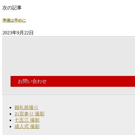
次の記事
準備は早めに
2023年9月22日
お問い合わせ
婚礼前撮り
お宮参り 撮影
七五三 撮影
成人式 撮影