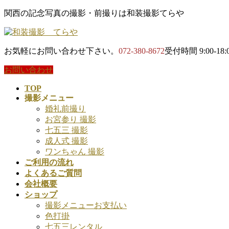
コ
ナ
関西の記念写真の撮影・前撮りは和装撮影てらや
ン
ビ
テ
ゲ
ン
ー
お気軽にお問い合わせ下さい。
072-380-8672
受付時間 9:00-18:
ツ
シ
に
ョ
お問い合わせ
移
ン
動
に
TOP
撮影メニュー
移
婚礼前撮り
動
お宮参り 撮影
七五三 撮影
成人式 撮影
ワンちゃん 撮影
ご利用の流れ
よくあるご質問
会社概要
ショップ
撮影メニューお支払い
色打掛
七五三レンタル