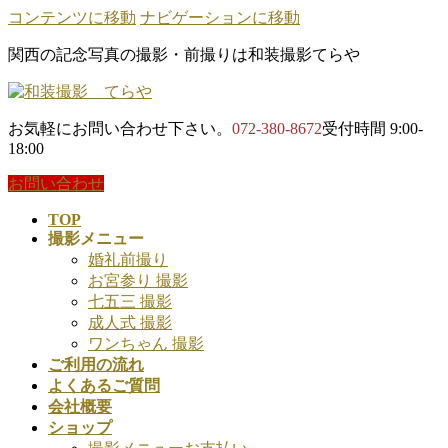
コンテンツに移動
ナビゲーションに移動
関西の記念写真の撮影・前撮りは和装撮影てらや
お気軽にお問い合わせ下さい。
072-380-8672
受付時間 9:00-
18:00
お問い合わせ
TOP
撮影メニュー
婚礼前撮り
お宮参り 撮影
七五三 撮影
成人式 撮影
ワンちゃん 撮影
ご利用の流れ
よくあるご質問
会社概要
ショップ