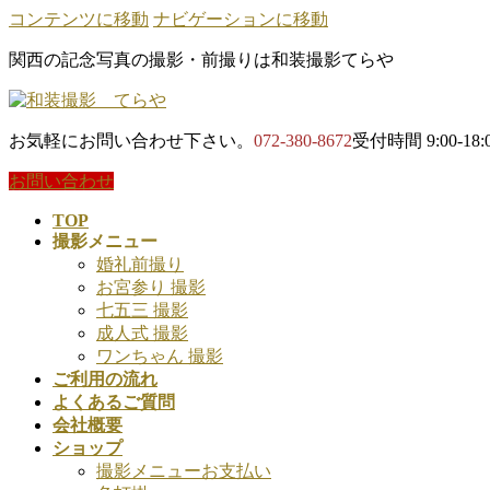
コンテンツに移動
ナビゲーションに移動
関西の記念写真の撮影・前撮りは和装撮影てらや
お気軽にお問い合わせ下さい。
072-380-8672
受付時間 9:00-18:
お問い合わせ
TOP
撮影メニュー
婚礼前撮り
お宮参り 撮影
七五三 撮影
成人式 撮影
ワンちゃん 撮影
ご利用の流れ
よくあるご質問
会社概要
ショップ
撮影メニューお支払い