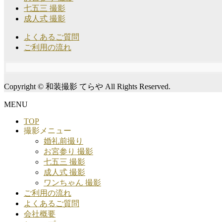
七五三 撮影
成人式 撮影
よくあるご質問
ご利用の流れ
Copyright © 和装撮影 てらや All Rights Reserved.
MENU
TOP
撮影メニュー
婚礼前撮り
お宮参り 撮影
七五三 撮影
成人式 撮影
ワンちゃん 撮影
ご利用の流れ
よくあるご質問
会社概要