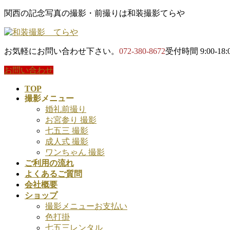
コ
ナ
関西の記念写真の撮影・前撮りは和装撮影てらや
ン
ビ
テ
ゲ
ン
ー
お気軽にお問い合わせ下さい。
072-380-8672
受付時間 9:00-18:
ツ
シ
に
ョ
お問い合わせ
移
ン
動
に
TOP
撮影メニュー
移
婚礼前撮り
動
お宮参り 撮影
七五三 撮影
成人式 撮影
ワンちゃん 撮影
ご利用の流れ
よくあるご質問
会社概要
ショップ
撮影メニューお支払い
色打掛
七五三レンタル