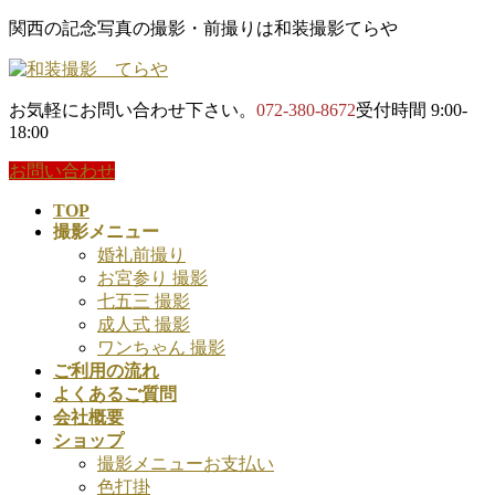
コ
ナ
関西の記念写真の撮影・前撮りは和装撮影てらや
ン
ビ
テ
ゲ
ン
ー
お気軽にお問い合わせ下さい。
072-380-8672
受付時間 9:00-
ツ
シ
18:00
に
ョ
移
ン
お問い合わせ
動
に
TOP
移
撮影メニュー
動
婚礼前撮り
お宮参り 撮影
七五三 撮影
成人式 撮影
ワンちゃん 撮影
ご利用の流れ
よくあるご質問
会社概要
ショップ
撮影メニューお支払い
色打掛