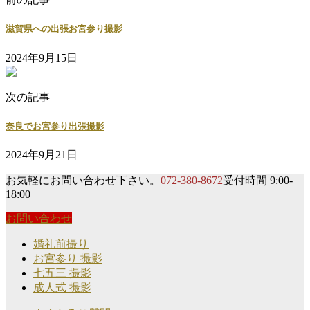
滋賀県への出張お宮参り撮影
2024年9月15日
次の記事
奈良でお宮参り出張撮影
2024年9月21日
お気軽にお問い合わせ下さい。
072-380-8672
受付時間 9:00-
18:00
お問い合わせ
婚礼前撮り
お宮参り 撮影
七五三 撮影
成人式 撮影