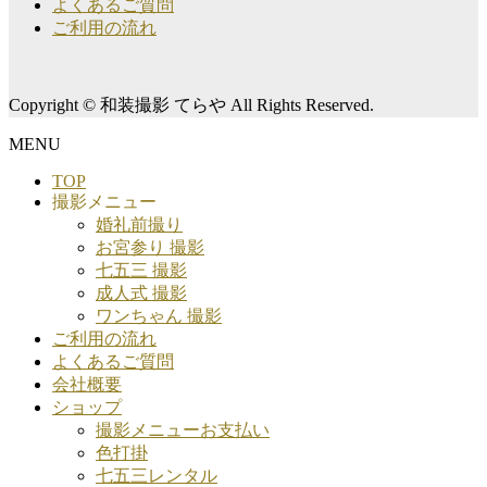
よくあるご質問
ご利用の流れ
Copyright © 和装撮影 てらや All Rights Reserved.
MENU
TOP
撮影メニュー
婚礼前撮り
お宮参り 撮影
七五三 撮影
成人式 撮影
ワンちゃん 撮影
ご利用の流れ
よくあるご質問
会社概要
ショップ
撮影メニューお支払い
色打掛
七五三レンタル