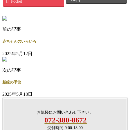
Pocket
前の記事
赤ちゃんのいろいろ
2025年5月12日
次の記事
新緑の季節
2025年5月18日
お気軽にお問い合わせ下さい。
072-380-8672
受付時間 9:00-18:00