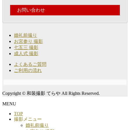
お問い合わせ
婚礼前撮り
お宮参り 撮影
七五三 撮影
成人式 撮影
よくあるご質問
ご利用の流れ
Copyright © 和装撮影 てらや All Rights Reserved.
MENU
TOP
撮影メニュー
婚礼前撮り