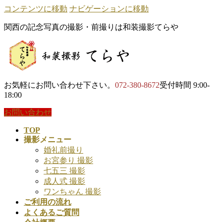
コンテンツに移動
ナビゲーションに移動
関西の記念写真の撮影・前撮りは和装撮影てらや
お気軽にお問い合わせ下さい。
072-380-8672
受付時間 9:00-
18:00
お問い合わせ
TOP
撮影メニュー
婚礼前撮り
お宮参り 撮影
七五三 撮影
成人式 撮影
ワンちゃん 撮影
ご利用の流れ
よくあるご質問