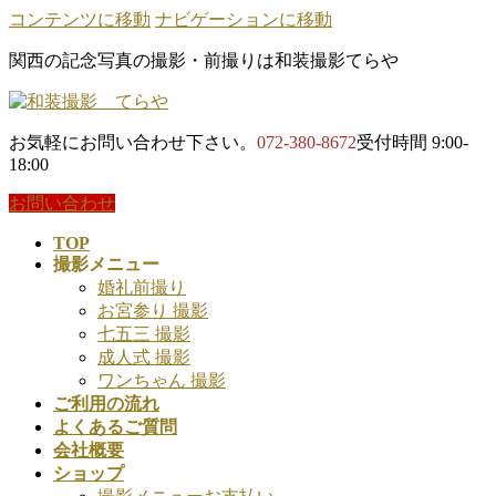
コンテンツに移動
ナビゲーションに移動
関西の記念写真の撮影・前撮りは和装撮影てらや
お気軽にお問い合わせ下さい。
072-380-8672
受付時間 9:00-
18:00
お問い合わせ
TOP
撮影メニュー
婚礼前撮り
お宮参り 撮影
七五三 撮影
成人式 撮影
ワンちゃん 撮影
ご利用の流れ
よくあるご質問
会社概要
ショップ