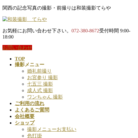
コ
ナ
関西の記念写真の撮影・前撮りは和装撮影てらや
ン
ビ
テ
ゲ
ン
ー
お気軽にお問い合わせ下さい。
072-380-8672
受付時間 9:00-
ツ
シ
18:00
に
ョ
移
ン
お問い合わせ
動
に
TOP
移
撮影メニュー
動
婚礼前撮り
お宮参り 撮影
七五三 撮影
成人式 撮影
ワンちゃん 撮影
ご利用の流れ
よくあるご質問
会社概要
ショップ
撮影メニューお支払い
色打掛