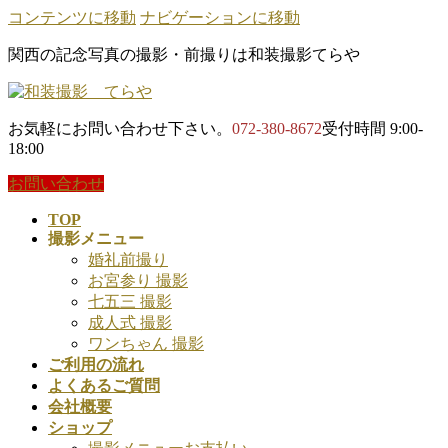
コンテンツに移動
ナビゲーションに移動
関西の記念写真の撮影・前撮りは和装撮影てらや
お気軽にお問い合わせ下さい。
072-380-8672
受付時間 9:00-
18:00
お問い合わせ
TOP
撮影メニュー
婚礼前撮り
お宮参り 撮影
七五三 撮影
成人式 撮影
ワンちゃん 撮影
ご利用の流れ
よくあるご質問
会社概要
ショップ