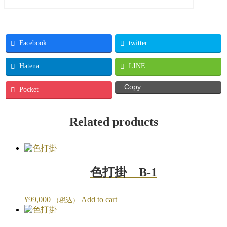
Facebook
twitter
Hatena
LINE
Copy
Pocket
Related products
色打掛 B-1
¥
99,000
Add to cart
（税込）