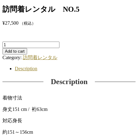
訪問着レンタル NO.5
¥
27,500
（税込）
訪
問
Add to cart
着
Category:
訪問着レンタル
レ
Description
ン
タ
Description
ル
NO.5
quantity
着物寸法
身丈
151
cm / 裄
63
cm
対応身長
約
151
～
156
cm