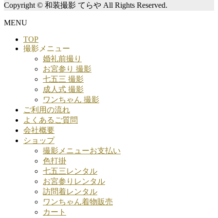
Copyright © 和装撮影 てらや All Rights Reserved.
MENU
TOP
撮影メニュー
婚礼前撮り
お宮参り 撮影
七五三 撮影
成人式 撮影
ワンちゃん 撮影
ご利用の流れ
よくあるご質問
会社概要
ショップ
撮影メニューお支払い
色打掛
七五三レンタル
お宮参りレンタル
訪問着レンタル
ワンちゃん着物販売
カート