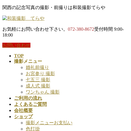
コ
ナ
関西の記念写真の撮影・前撮りは和装撮影てらや
ン
ビ
テ
ゲ
ン
ー
お気軽にお問い合わせ下さい。
072-380-8672
受付時間 9:00-
ツ
シ
18:00
に
ョ
移
ン
お問い合わせ
動
に
TOP
移
撮影メニュー
動
婚礼前撮り
お宮参り 撮影
七五三 撮影
成人式 撮影
ワンちゃん 撮影
ご利用の流れ
よくあるご質問
会社概要
ショップ
撮影メニューお支払い
色打掛